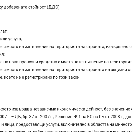
рху добавената стойност (ДДС).
гат:
или услуга;
с място на изпълнение на територията на страната, извършено от 
ия;
 на нови превозни средства с място на изпълнение на територият
 с място на изпълнение на територията на страната на акцизни с
което не е регистрирано по този закон;
 което извършва независима икономическа дейност, без значение о
7 г. – ДВ, бр. 37 от 2007 г., Решение № 1 на КС на РБ от 2008 г., до
 и лица, предоставящи услуги, включително в областта на минното 