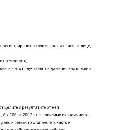
регистрирано по този закон лице или от лице,
а на страната;
токи, когато получателят е данъчно задължено
т целите и резултатите от нея.
п., бр. 108 от 2007 г.) Независима икономическа
дело и селското стопанство, както и