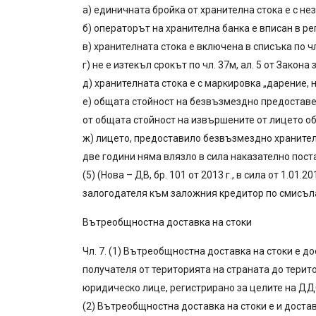
а) единичната бройка от хранителна стока е с не
б) операторът на хранителна банка е вписан в рег
в) хранителната стока е включена в списъка по чл.
г) не е изтекъл срокът по чл. 37м, ал. 5 от Закон
д) хранителната стока е с маркировка „дарение,
е) общата стойност на безвъзмездно предоставен
от общата стойност на извършените от лицето о
ж) лицето, предоставило безвъзмездно хранител
две години няма влязло в сила наказателно постан
(5) (Нова – ДВ, бр. 101 от 2013 г., в сила от 1.0
залогодателя към заложния кредитор по смисъла н
Вътреобщностна доставка на стоки
Чл. 7. (1) Вътреобщностна доставка на стоки е до
получателя от територията на страната до тери
юридическо лице, регистрирано за целите на ДД
(2) Вътреобщностна доставка на стоки е и доста