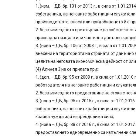
1. (изм. – ДВ, бр. 101 от 2013 г., в сила от 1.0
собственика, на неговите работници и служители
производството, вноса или придобиването й е п
2. безвъзмездното прехвърляне на собственост и
приспаднат изцяло или частично данъчен кредит
3. (нова – ДВ, бр. 106 от 2008 г., в сила от 1.01
внесени на територията на страната от данъчно 
целите на неговата икономическа дейност от или
(4) Алинея 3 не се прилага при:
1. (доп. – ДВ, бр. 95 от 2009 г., в сила от 1.01
работодателя на неговите работници и служители
2. безвъзмездното предоставяне на стока с незн
3. (нова – ДВ, бр. 95 от 2015 г., в сила от 1.01
собственика, на неговите работници и служител
крайна нужда или непреодолима сила;
4. (нова – ДВ, бр. 88 от 2016 г., в сила от 1.01
предоставянето едновременно са изпълнени сле