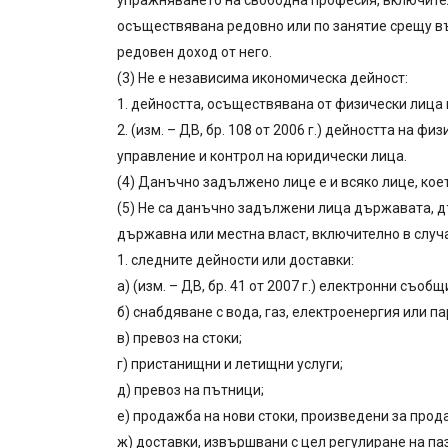
упражняването на свободна професия, включител
осъществявана редовно или по занятие срещу в
редовен доход от него.
(3) Не е независима икономическа дейност:
1. дейността, осъществявана от физически лица
2. (изм. – ДВ, бр. 108 от 2006 г.) дейността на 
управление и контрол на юридически лица.
(4) Данъчно задължено лице е и всяко лице, ко
(5) Не са данъчно задължени лица държавата, дъ
държавна или местна власт, включително в случа
1. следните дейности или доставки:
а) (изм. – ДВ, бр. 41 от 2007 г.) електронни съобщ
б) снабдяване с вода, газ, електроенергия или па
в) превоз на стоки;
г) пристанищни и летищни услуги;
д) превоз на пътници;
е) продажба на нови стоки, произведени за прод
ж) доставки, извършвани с цел регулиране на па