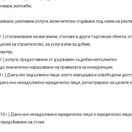
анаири, изложби;
мяване, рекламни услуги, включително отдаване под наем на рекл
011 г.) стопанисване на магазини, столове и други търговски обекти, 
есия за строителство, за услуга или за добив;
рактер;
2013 г.) услуги, предоставяни от държавен съдебен изпълнител.
ат до значително нарушаване на правилата за конкуренция.
1.2010 г.) Данъчно задължено лице, което извършва и освободени до
 данъчно незадължено юридическо лице, регистрирано за целите н
1.01.2010 г.) Данъчно незадължено юридическо лице е юридическо ли
о придобиване на стоки.