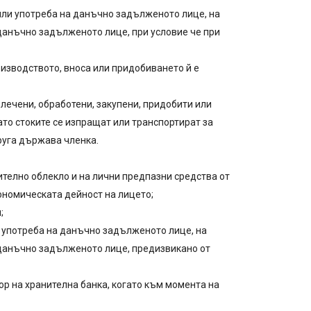
не или употреба на данъчно задълженото лице, на
 данъчно задълженото лице, при условие че при
оизводството, вноса или придобиването й е
извлечени, обработени, закупени, придобити или
то стоките се изпращат или транспортират за
друга държава членка.
авително облекло и на лични предпазни средства от
кономическата дейност на лицето;
;
или употреба на данъчно задълженото лице, на
а данъчно задълженото лице, предизвикано от
атор на хранителна банка, когато към момента на