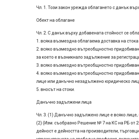
Чл. 1. Този закон урежда облагането с данък въ
Обект на облагане
Чл. 2. С данък върху добавената стойност се обла
1. всяка възмездна облагаема доставка на стока 
2. всяко възмездно вътреобщностно придобиване 
за което е възникнало задължение за регистрац
3. всяко възмездно вътреобщностно придобиване
4. всяко възмездно вътреобщностно придобиване
лице или данъчно незадължено юридическо лице, 
5. вносът на стоки.
Данъчно задължени лица
Чл. 3. (1) Данъчно задължено лице е всяко лице,
(2) (Изм. съобразно Решение № 7 на КС на РБ от 200
дейност е дейността на производители, търговци