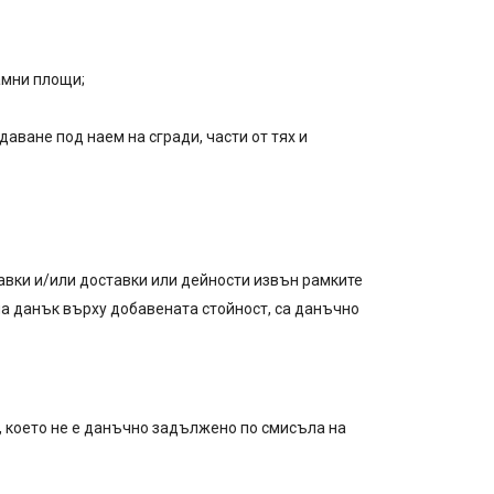
амни площи;
отдаване под наем на сгради, части от тях и
ставки и/или доставки или дейности извън рамките
а данък върху добавената стойност, са данъчно
це, което не е данъчно задължено по смисъла на