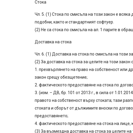
Стока
Чл. 5. (1) Стока по смисъла на този закон е вся
подобни, както и стандартният софтуер.
(2) Не са стока по смисъла на ал. 1 парите в об
Доставка на стока
Чл. 6. (1) Доставка на стока по смисъла на този
(2) За доставка на стока за целите на този закон с
1. прехвърлянето на право на собственост или др
закон срещу обезщетение;
2. фактическото предоставяне на стока по догово
3. (изм. – ДВ, бр. 101 от 2013 г., в сила от 1.01
правото на собственост върху стоката; тази разп
стоката и сборът от дължимите вноски по договора
предоставянето;
4. фактическото предоставяне на стока на лице, 
(3) За възмездна доставка на стока за целите на 