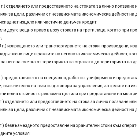
1.2014 г.) отделянето или предоставянето на стоката за лично ползва
 или за цели, различни от независимата икономическа дейност на
риспаднат изцяло или частично данъчен кредит;
ли друго вещно право върху стоката на трети лица, когато при пр
;
.2009 г.) изпращането или транспортирането на стоки, произведени, 
задължено лице в рамките на неговата икономическа дейност, кога
 за негова сметка от територията на страната до територията на 
.2010 г.) предоставянето на специално, работно, униформено и предст
, включително на тези по договори за управление, за целите на и
ачителна стойност с рекламна цел или при предоставяне на мостри
.2016 г.) отделянето или предоставянето на стока за лично ползване 
и или за цели, различни от независимата икономическа дейност н
.2017 г.) безвъзмездното предоставяне на хранителни стоки към опер
дните условия: