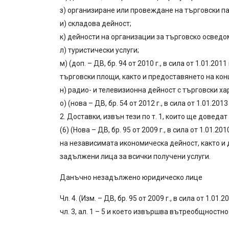
з) организиране или провеждане на търговски п
и) складова дейност;
к) дейности на организации за търговско осведо
л) туристически услуги;
м) (доп. – ДВ, бр. 94 от 2010 г., в сила от 1.01.2
търговски площи, както и предоставянето на конц
н) радио- и телевизионна дейност с търговски ха
о) (нова – ДВ, бр. 54 от 2012 г., в сила от 1.01.
2. Доставки, извън тези по т. 1, които ще довед
(6) (Нова – ДВ, бр. 95 от 2009 г., в сила от 1.0
на независимата икономическа дейност, както и
задължени лица за всички получени услуги.
Данъчно незадължено юридическо лице
Чл. 4. (Изм. – ДВ, бр. 95 от 2009 г., в сила от 
чл. 3, ал. 1 – 5 и което извършва вътреобщностн