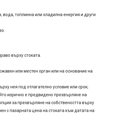
з, вода, топлинна или хладилна енергия и други
во.
право върху стоката.
ържавен или местен орган или на основание на
ърху нея под отлагателно условие или срок;
в който изрично е предвидено прехвърляне на
о опция за прехвърляне на собствеността върху
ичен с пазарната цена на стоката към датата на