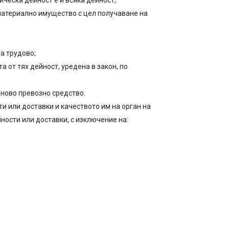
ческа дейност е и всяка дейност,
атериално имущество с цел получаване на
а трудово;
а от тях дейност, уредена в закон, по
ново превозно средство.
и или доставки и качеството им на орган на
ности или доставки, с изключение на: