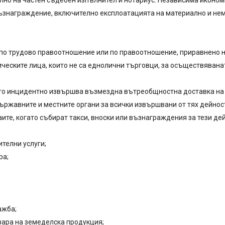
но на частен съдебен изпълнител и нотариус. Независима икономи
ъзнаграждение, включително експлоатацията на материално и нем
 по трудово правоотношение или по правоотношение, приравнено н
физическите лица, които не са еднолични търговци, за осъществяванат
ето инцидентно извършва възмездна вътреобщностна доставка на 
ржавните и местните органи за всички извършвани от тях дейност
ите, когато събират такси, вноски или възнаграждения за тези дей
ителни услуги;
ра;
ажба;
зара на земеделска продукция;