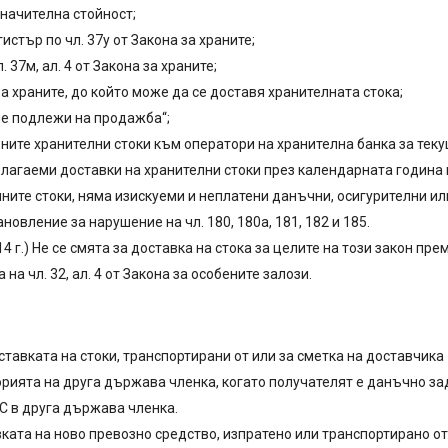
значителна стойност;
истър по чл. 37у от Закона за храните;
 37м, ал. 4 от Закона за храните;
а за храните, до който може да се доставя хранителната стока;
 не подлежи на продажба“;
ите хранителни стоки към оператори на хранителна банка за теку
благаеми доставки на хранителни стоки през календарната година 
ните стоки, няма изискуеми и неплатени данъчни, осигурителни и
овление за нарушение на чл. 180, 180а, 181, 182 и 185.
1.2014 г.) Не се смята за доставка на стока за целите на този закон
а чл. 32, ал. 4 от Закона за особените залози.
ставката на стоки, транспортирани от или за сметка на доставчика 
торията на друга държава членка, когато получателят е данъчно
С в друга държава членка.
вката на ново превозно средство, изпратено или транспортирано от