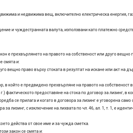
ка движима и недвижима вещ, включително електрическа енергия, га
ращение и чуждестранната валута, използвани като платежно средст
 закон е прехвърлянето на правото на собственост или друго вещно 
е смята и:
уго вещно право върху стоката в резултат на искане или акт на д
р, в който е предвидено прехвърляне на правото на собственост в
.2014 г.) фактическото предоставяне на стока по договор за лизинг, 
оредба се прилага и когато в договора за лизинг е уговорена сам
 за лизинг, с изключение на лихвата по чл. 46, ал. 1, т. 1, е идент
което действа от свое име и за чужда сметка.
този закон се смята и: