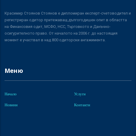
Красимир Стоянов Стоянов е дипломиран експерт-счетоводител и
регистриран одитор притежаващ дългогодишен опит в областта
на Финансовия одит, МСФО, НСС, Търговкото и Данъчно-
осигурителното право. От началото на 2006 г. до настоящия
момент е участвал в над 800 одиторски ангажимента.
Меню
Начало
Услуги
Новини
Контакти